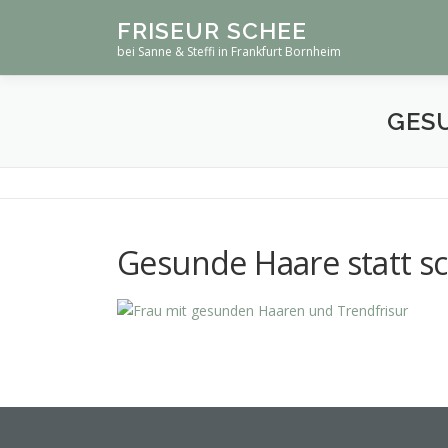
Zum
FRISEUR SCHEE
Inhalt
bei Sanne & Steffi in Frankfurt Bornheim
springen
GES
Gesunde Haare statt sc