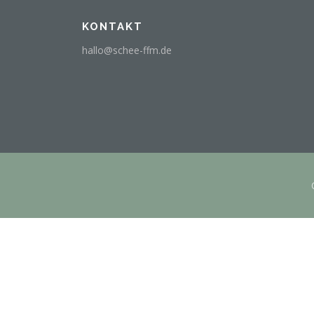
KONTAKT
hallo@schee-ffm.de