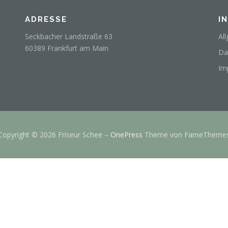
ADRESSE
I
Seckbacher Landstraße 63
Al
60389 Frankfurt am Main
Da
Im
Copyright © 2026 Friseur Schee
–
OnePress
Theme von FameTheme